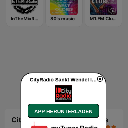
InTheMixRadio
80's music
M1.FM Club Mix
CityRadio Sankt Wendel live
APP HERUNTERLADEN
CityRadio Sankt Wendel Live