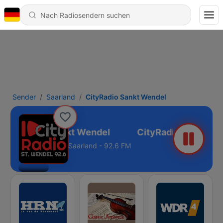
Sender
Saarland
CityRadio Sankt Wendel
CityRadio Sankt Wendel
Saarland - 92.6 FM