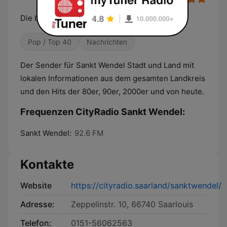
Die besten Hits der Stadt!
Pop / Top 40
Nachrichten
Der Sender für Sankt Wendel Stadt und Land mit
lokalen Informationen aus dem gesamten Landkreis
und den Hits der 80er, 90er, 2000er und von heute.
Frequenzen CityRadio Sankt Wendel:
Sankt Wendel:
92.6 FM
Kontakte
Website
https://cityradio.saarland/sanktwendel/
Adresse:
Zeppelinstr. 10, 66740 Saarlouis
Telefon:
0151-56062563