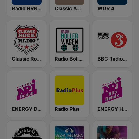
Radio HRN 92.9 FM
Classic America
WDR 4
Classic Rock Radio
Radio Bollerwagen
BBC Radio 3
ENERGY Dance
Radio Plus
ENERGY Hits Remix