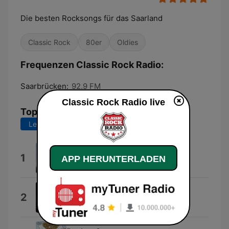
Die besten Rocksongs für das Saarland
Classic Rock
80er
Oldies
Frequenzen Classic Rock Radio:
Saarbrücken:
92.9 FM
Classic Rock Radio live
Top-Songs
Letzte 7 Tage
Letzte 30 Tage
Silver Bride
1
APP HERUNTERLADEN
Amorphis
Ist da jemand?
2
Broilers