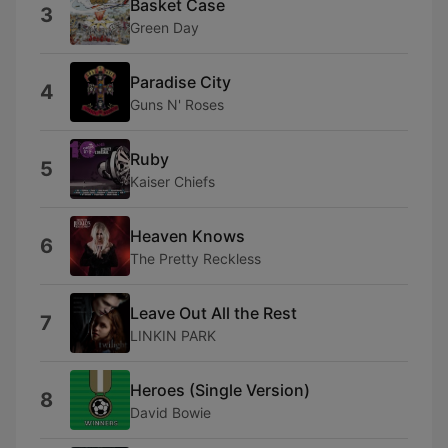
Basket Case
3
Green Day
Paradise City
4
Guns N' Roses
Ruby
5
Kaiser Chiefs
Heaven Knows
6
The Pretty Reckless
Leave Out All the Rest
7
LINKIN PARK
Heroes (Single Version)
8
David Bowie