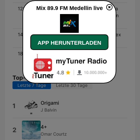
Mix 89.9 FM Medellin live
12:00 - 13:59
Pa Lante Y Pa Atrás - Una
canción del presente y un
clásico con Dj Zaja
14:00 - 16:59
El Mixeo de Mix - Con Alex
González "Mi Ala"
APP HERUNTERLADEN
18:00 - 23:59
El Mixeo - Dj Zaja y Dj
Pájaro
Top-Songs
Letzte 7 Tage
Letzte 30 Tage
Origami
1
J Balvin
4+
2
Omar Courtz