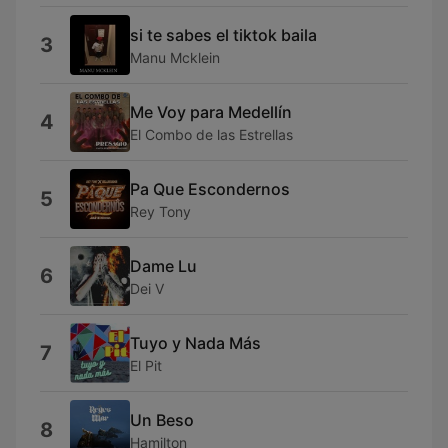
si te sabes el tiktok baila
3
Manu Mcklein
Me Voy para Medellín
4
El Combo de las Estrellas
Pa Que Escondernos
5
Rey Tony
Dame Lu
6
Dei V
Tuyo y Nada Más
7
El Pit
Un Beso
8
Hamilton