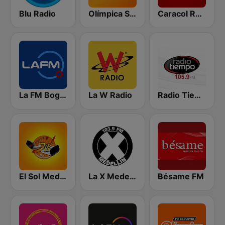
Blu Radio
Olímpica Stereo - Medellín 104.9 FM
Caracol Radio
La FM Bogotá
La W Radio
Radio Tiempo Medellín
El Sol Medellín
La X Medellín
Bésame FM