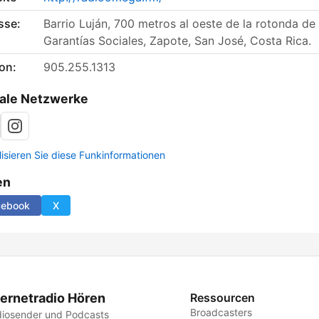
sse:
Barrio Luján, 700 metros al oeste de la rotonda de 
Garantías Sociales, Zapote, San José, Costa Rica.
on:
905.255.1313
ale Netzwerke
lisieren Sie diese Funkinformationen
en
cebook
X
ternetradio Hören
Ressourcen
Broadcasters
iosender und Podcasts