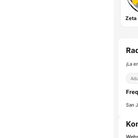
Zeta
Ra
¡La e
Adu
Freq
San J
Ko
Webs