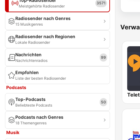
Top-Radiosender
3571
Meistgehörte Radiosender
Radiosender nach Genres
15 Musikgenres
Verwa
Radiosender nach Regionen
Lokale Radiosender
Nachrichten
99
Nachrichtenradios
Empfohlen
Liste der besten Radiosender
Podcasts
Top-Podcasts
50
Beliebteste Podcasts
Podcasts nach Genres
18 Themengenres
Musik