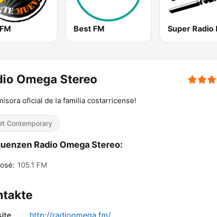
 FM
Best FM
Super Radio
dio Omega Stereo
misora oficial de la familia costarricense! ⠀
lt Contemporary
uenzen Radio Omega Stereo:
osé:
105.1 FM
ntakte
ite
http://radioomega.fm/