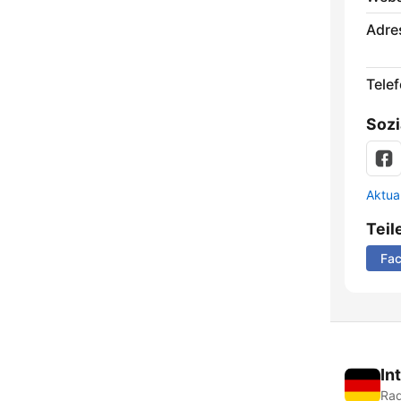
Adre
Telef
Sozi
Aktua
Teil
Fa
In
Rad