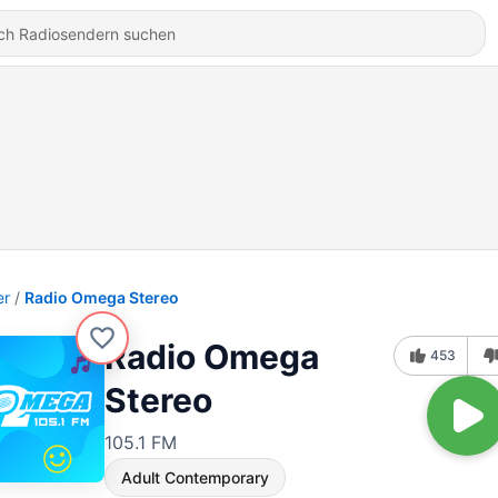
er
Radio Omega Stereo
Radio Omega
453
Stereo
105.1 FM
Adult Contemporary