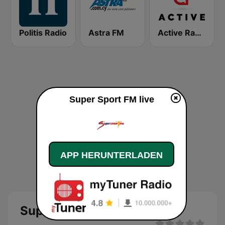
Politis Radio
Astra FM
Active Radio
Super Sport FM live
APP HERUNTERLADEN
Super Sport FM