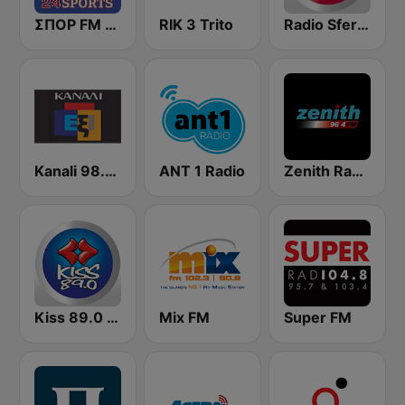
ΣΠΟΡ FM 95,0 (24 Sports & News)
RIK 3 Trito
Radio Sfera 96.8 FM
Kanali 98.6 FM
ANT 1 Radio
Zenith Radio
Kiss 89.0 FM
Mix FM
Super FM