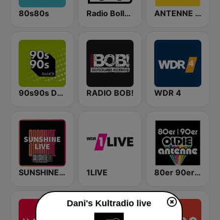
80s80s
Radio Bollerwagen
ANTENNE BAYERN
90s90s Dance
RADIO BOB!
WDR 4
SUNSHINE LIVE
1LIVE
80er 90er OLDIE ANTENNE
Dani's Kultradio live