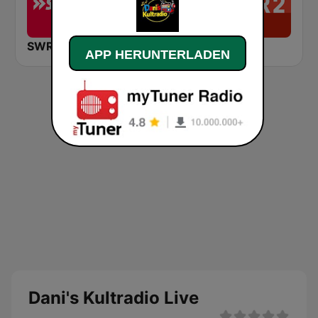
SWR3
Deutschlandfunk
NDR 2
APP HERUNTERLADEN
Dani's Kultradio Live