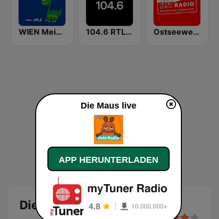
WIEN Meine kinder Radio
104.6 RTL Berlins Hitradio
Ostseewelle Hit-Radio 105.6
Die Maus live
APP HERUNTERLADEN
Die Maus Live