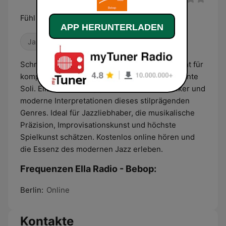
Fühl den besten Jazz, Soul und Blues
APP HERUNTERLADEN
Jazz
Schnell, virtuos und voller Energie: Bebop steht für
komplexe Harmonien, rasante Tempi und brillante
Soli. Ella Radio Bebop präsentiert Jazzklassiker und
moderne Interpretationen dieses stilprägenden
Genres. Ideal für Jazzliebhaber, die musikalische
Präzision, Improvisationskunst und höchste
Spielkunst schätzen. Kostenlos online hören und
die Essenz des modernen Jazz erleben.
Frequenzen Ella Radio - Bebop:
Berlin:
Online
Kontakte