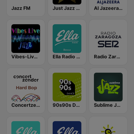
Jazz FM
Just Jazz - Miles Davis
Al Jazeera English (قناة الجزيرة)
Vibes-Live Jazz and Blues
Ella Radio - Bossa
Radio Zaragoza SER
Concertzender Hard Bop
90s90s Dance
Sublime Jazz