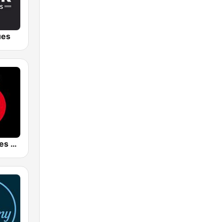
ues
STAR FM Blues Rock