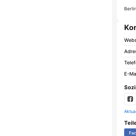
Berli
Ko
Webs
Adre
Telef
E-Mai
Sozi
Aktua
Teil
Fa