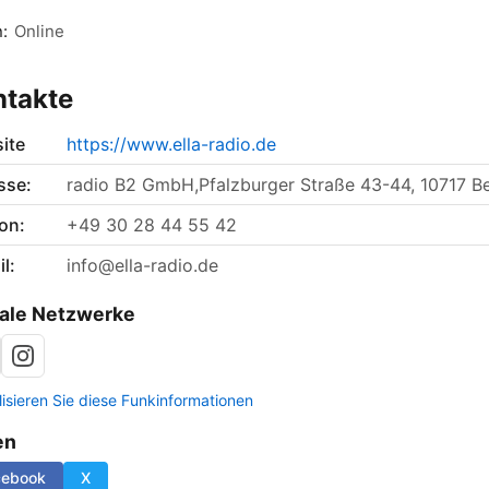
n:
Online
ntakte
ite
https://www.ella-radio.de
sse:
radio B2 GmbH,Pfalzburger Straße 43-44, 10717 Be
on:
+49 30 28 44 55 42
l:
info@ella-radio.de
ale Netzwerke
lisieren Sie diese Funkinformationen
en
cebook
X