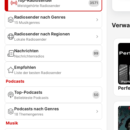
Top-Radiosender
3571
Meistgehörte Radiosender
Radiosender nach Genres
15 Musikgenres
Verwa
Radiosender nach Regionen
Lokale Radiosender
Nachrichten
99
Nachrichtenradios
Empfohlen
Liste der besten Radiosender
Podcasts
Perfe
Top-Podcasts
50
Beliebteste Podcasts
Podcasts nach Genres
18 Themengenres
Musik