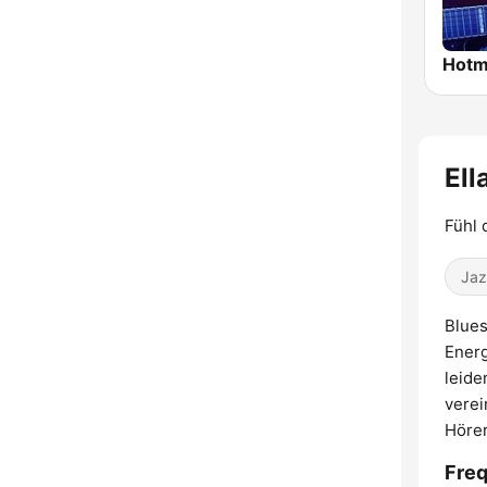
Ell
Fühl 
Jaz
Blues
Energ
leide
vere
Hörer
Freq