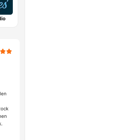
dio
len
Rock
hen
k.