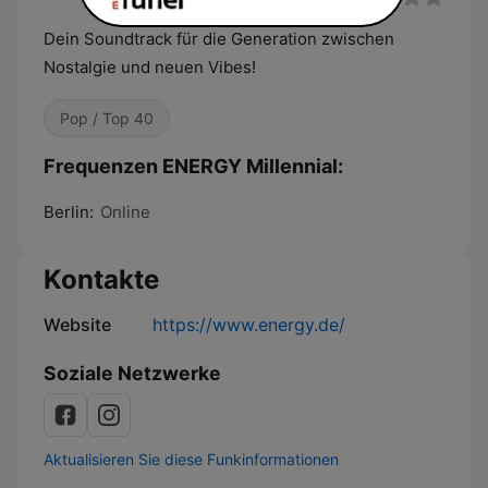
Dein Soundtrack für die Generation zwischen
Nostalgie und neuen Vibes!
Pop / Top 40
Frequenzen ENERGY Millennial:
Berlin:
Online
Kontakte
Website
https://www.energy.de/
Soziale Netzwerke
Aktualisieren Sie diese Funkinformationen