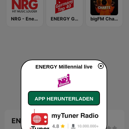
NRG - Energy Radio
ENERGY Germany Top 40
bigFM Charts
ENERGY Millennial live
APP HERUNTERLADEN
ENERGY Millennial Live