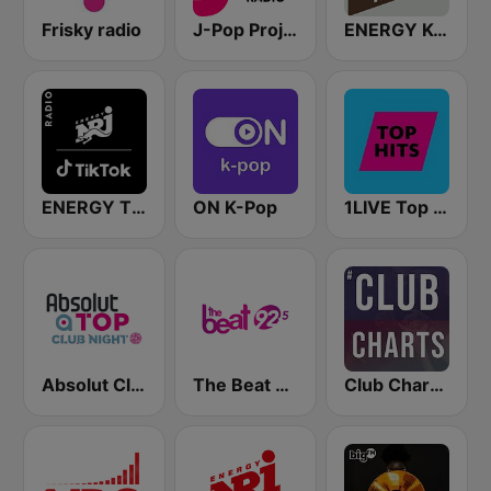
Frisky radio
J-Pop Project Radio
ENERGY K-Pop
ENERGY TikTok
ON K-Pop
1LIVE Top Hits
Absolut Club Night
The Beat 92.5 FM
Club Charts - DJ & REMIX Radio