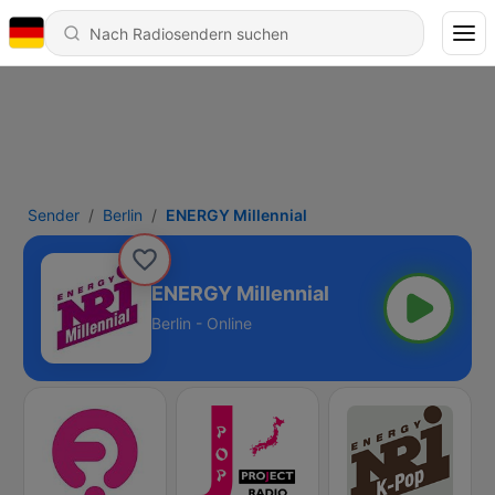
Sender
Berlin
ENERGY Millennial
ENERGY Millennial
Berlin - Online