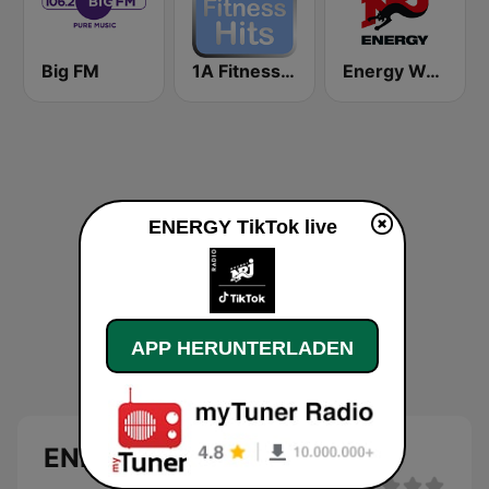
Big FM
1A Fitness Hits
Energy Workout
ENERGY TikTok live
APP HERUNTERLADEN
ENERGY TikTok Live