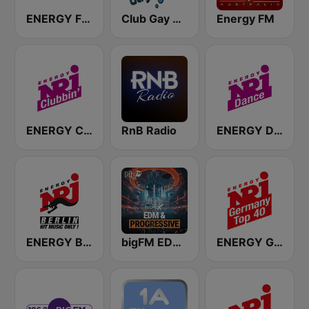
ENERGY Fitness
Club Gay Radio
Energy FM
ENERGY Clubbin
RnB Radio
ENERGY Dance
ENERGY Berlin
bigFM EDM & Progressive
ENERGY Germany Top 40