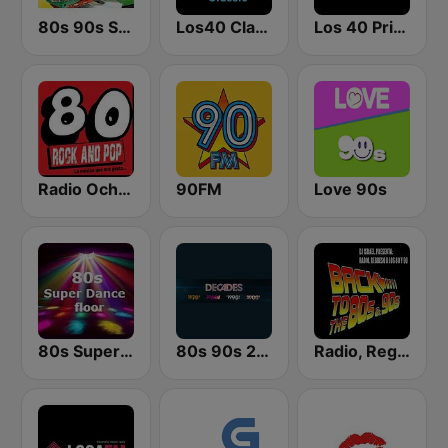
80s 90s Super Pop Hits
Los40 Classic
Los 40 Principales
Radio Ochentas España
90FM
Love 90s
80s Super Dance Floor
80s 90s 2000s Super Hits
Radio, Regreso a los 80 y 90