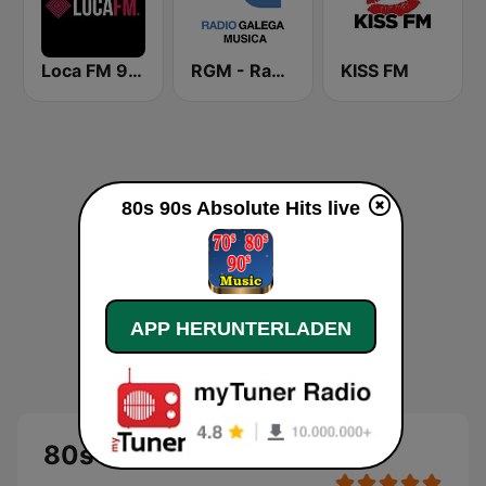
Loca FM 90's
RGM - Radio Galega Música
KISS FM
80s 90s Absolute Hits live
APP HERUNTERLADEN
80s 90s Absolute Hits