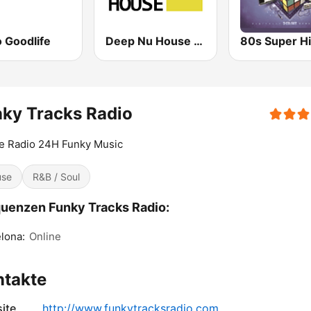
 Goodlife
Deep Nu House Radio by SO&SO
80s Super Hi
ky Tracks Radio
e Radio 24H Funky Music
use
R&B / Soul
uenzen Funky Tracks Radio:
lona:
Online
ntakte
ite
http://www.funkytracksradio.com