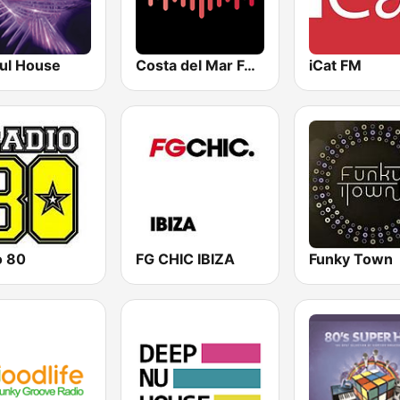
ful House
Costa del Mar Funky
iCat FM
o 80
FG CHIC IBIZA
Funky Town