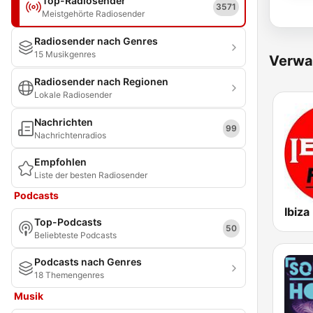
Top-Radiosender
3571
Meistgehörte Radiosender
Radiosender nach Genres
15 Musikgenres
Verwa
Radiosender nach Regionen
Lokale Radiosender
Nachrichten
99
Nachrichtenradios
Empfohlen
Liste der besten Radiosender
Podcasts
Top-Podcasts
50
Beliebteste Podcasts
Podcasts nach Genres
18 Themengenres
Musik