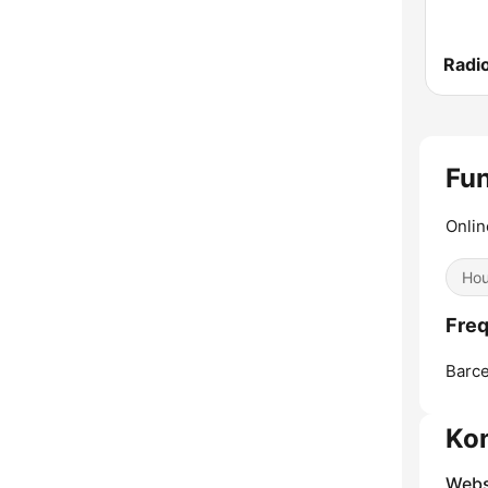
Radio
Fun
Onlin
Ho
Freq
Barce
Ko
Webs