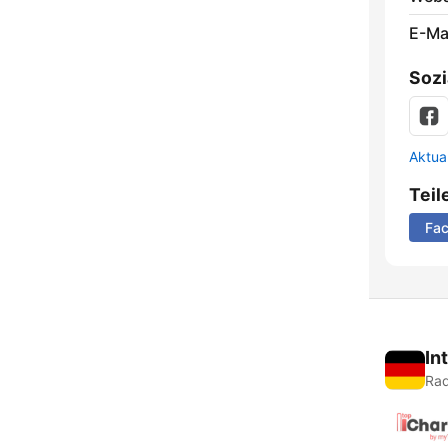
E-Mai
Sozi
Aktua
Teil
Fa
In
Rad