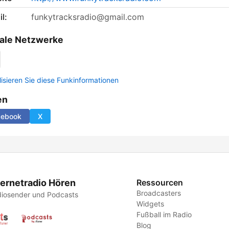
l:
funkytracksradio@gmail.com
ale Netzwerke
lisieren Sie diese Funkinformationen
en
cebook
X
ternetradio Hören
Ressourcen
Broadcasters
iosender und Podcasts
Widgets
Fußball im Radio
Blog