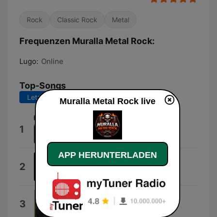
Rock
Classic Rock
Metal
Frequenzen Muralla Metal Rock:
Lugo:
Online
Top-Songs
Letzte 7 Tage
Letzte 30 Tage
Muralla Metal Rock live
Tinta Y Toner
1
Gramoz
APP HERUNTERLADEN
Enter Sandman
2
Metallica
Black Betty
3
Ram Jam