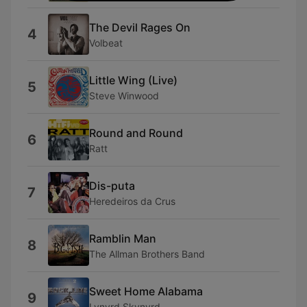
The Devil Rages On
4
Volbeat
Little Wing (Live)
5
Steve Winwood
Round and Round
6
Ratt
Dis-puta
7
Heredeiros da Crus
Ramblin Man
8
The Allman Brothers Band
Sweet Home Alabama
9
Lynyrd Skynyrd