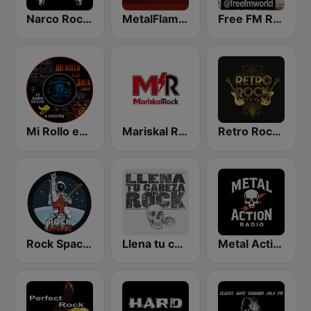
Narco Rock Metal
MetalFlames Radio
Free FM Rock
Mi Rollo es el Rock Radio
Mariskal Rock
Retro Rock Revival
Rock Space Radio
Llena tu cabeza de RocK
Metal Action Radio