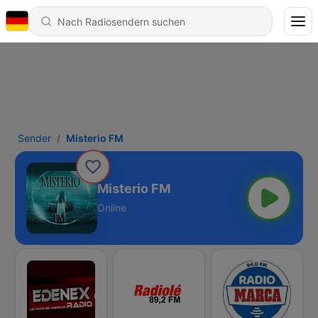
Sender
Misterio FM
Misterio FM
Online