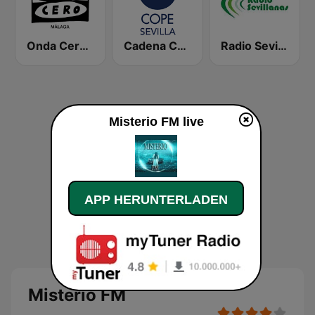
Onda Cero Málaga
Cadena COPE Sevilla
Radio Sevillanas
Misterio FM live
APP HERUNTERLADEN
Misterio FM