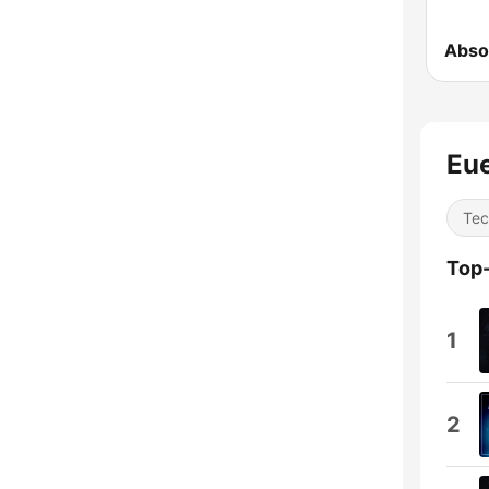
Eue
Tec
Top
1
2