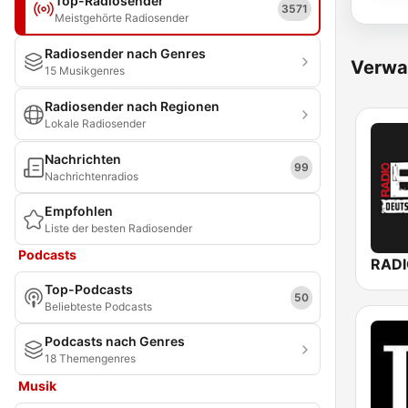
Top-Radiosender
3571
Meistgehörte Radiosender
Radiosender nach Genres
Verwa
15 Musikgenres
Radiosender nach Regionen
Lokale Radiosender
Nachrichten
99
Nachrichtenradios
Empfohlen
Liste der besten Radiosender
Podcasts
RADI
Top-Podcasts
50
Beliebteste Podcasts
Podcasts nach Genres
18 Themengenres
Musik