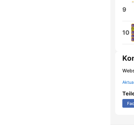
9
10
Ko
Webs
Aktua
Teil
Fa