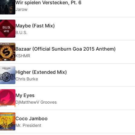
Wir spielen Verstecken, Pt. 6
Jarow
Maybe (Fast Mix)
B.U.S.
Bazaar (Official Sunburn Goa 2015 Anthem)
KSHMR
Higher (Extended Mix)
Chris Burke
My Eyes
DjMatthewV Grooves
Coco Jamboo
Mr. President