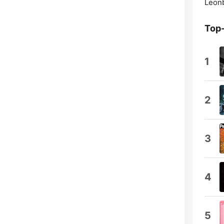
Leon
Top
1
2
3
4
5