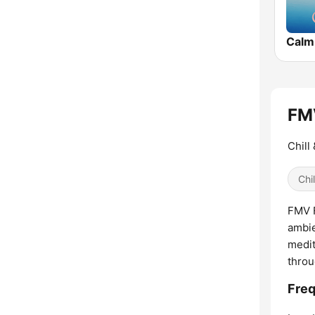
Calm
FMV
Chill
Chil
FMV F
ambie
medit
throu
Freq