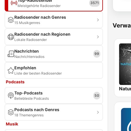
Top-Radiosender
3571
Meistgehörte Radiosender
Radiosender nach Genres
15 Musikgenres
Verwa
Radiosender nach Regionen
Lokale Radiosender
Nachrichten
99
Nachrichtenradios
Empfohlen
Liste der besten Radiosender
Podcasts
Top-Podcasts
50
Beliebteste Podcasts
Podcasts nach Genres
18 Themengenres
Musik