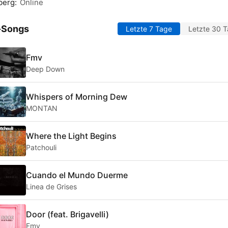
berg:
Online
-Songs
Letzte 7 Tage
Letzte 30 
Fmv
Deep Down
Whispers of Morning Dew
MONTAN
Where the Light Begins
Patchouli
Cuando el Mundo Duerme
Linea de Grises
Door (feat. Brigavelli)
Fmv