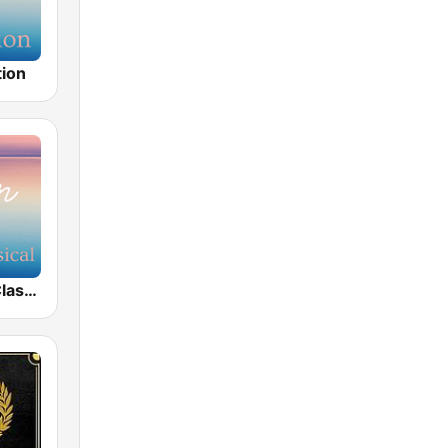
tion
Calm Sleep Classical