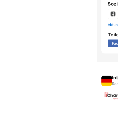
Sozi
Aktua
Teil
Fa
In
Rad