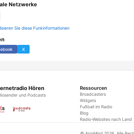
ale Netzwerke
lisieren Sie diese Funkinformationen
en
cebook
X
ternetradio Hören
Ressourcen
Broadcasters
iosender und Podcasts
Widgets
Fußball im Radio
Blog
Radio-Websites nach Land
© AppMind 2026. Alle Rech