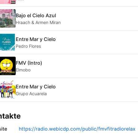
Bajo el Cielo Azul
Hraach & Armen Miran
Entre Mar y Cielo
Pedro Flores
FMV (Intro)
Elmobo
Entre Mar y Cielo
Grupo Acuarela
ntakte
ite
https://radio.webicdp.com/public/fmvfitradiorelax