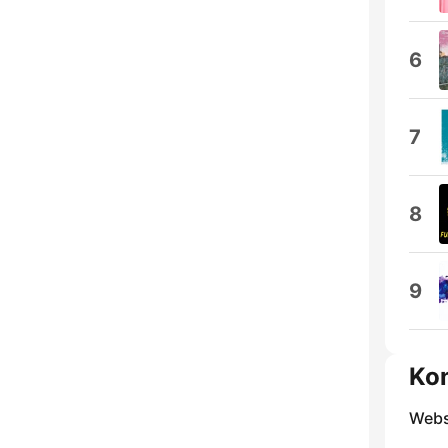
6
7
8
9
Ko
Webs