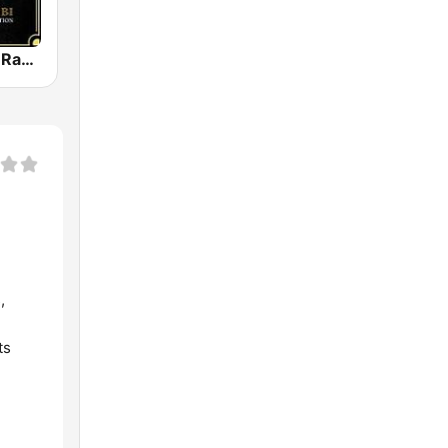
Ambi Nature Radio
,
ts