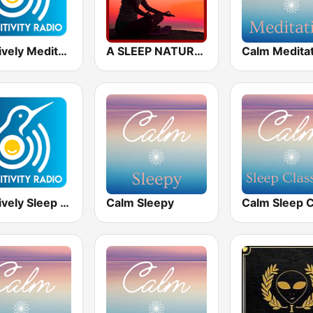
Positively Meditation
A SLEEP NATURAL MIND
Calm Medita
Positively Sleep Relax
Calm Sleepy