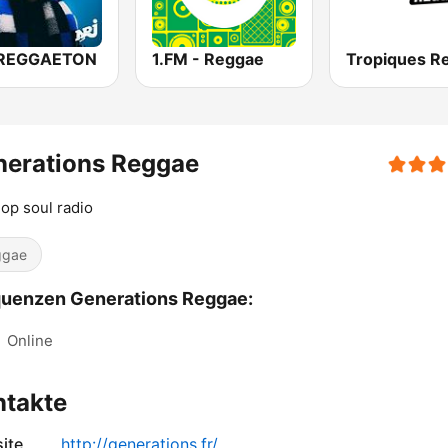
 REGGAETON
1.FM - Reggae
nerations Reggae
op soul radio
ggae
uenzen Generations Reggae:
:
Online
ntakte
ite
http://generations.fr/