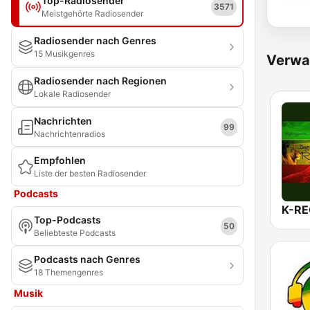
Top-Radiosender
3571
Meistgehörte Radiosender
Radiosender nach Genres
15 Musikgenres
Verwa
Radiosender nach Regionen
Lokale Radiosender
Nachrichten
99
Nachrichtenradios
Empfohlen
Liste der besten Radiosender
Podcasts
Top-Podcasts
50
Beliebteste Podcasts
Podcasts nach Genres
18 Themengenres
Musik