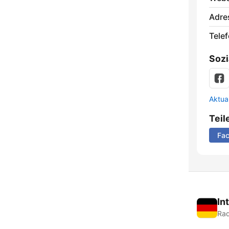
Adre
Telef
Sozi
Aktua
Teil
Fa
In
Rad