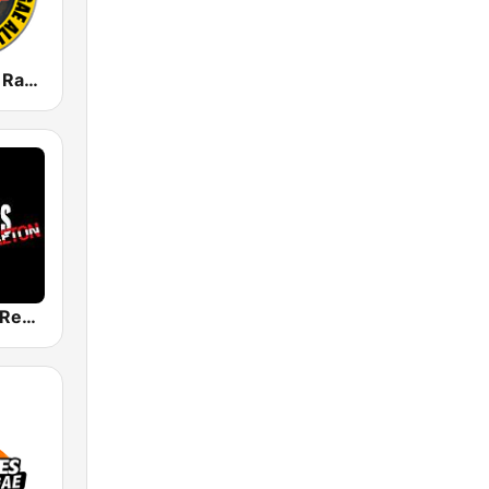
Reggae Vibe Radio
Generations Reggaeton