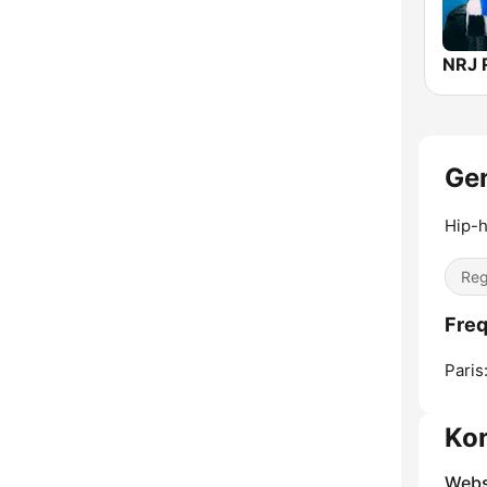
NRJ
Ge
Hip-h
Re
Freq
Paris
Ko
Webs