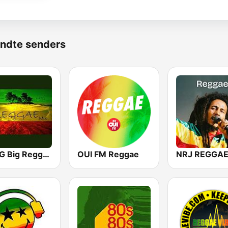
ndte senders
K-REG Big Reggae Mix
OUI FM Reggae
NRJ REGGA