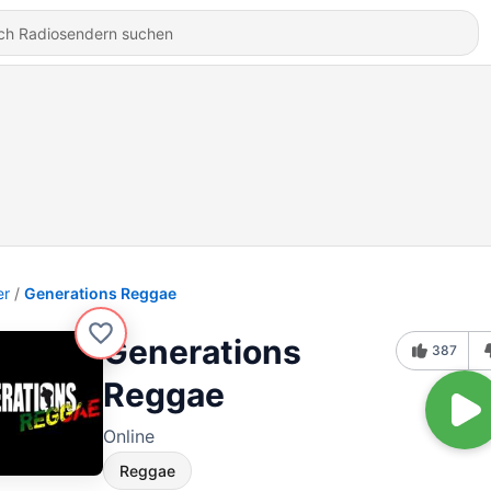
er
Generations Reggae
Generations
387
Reggae
Online
Reggae