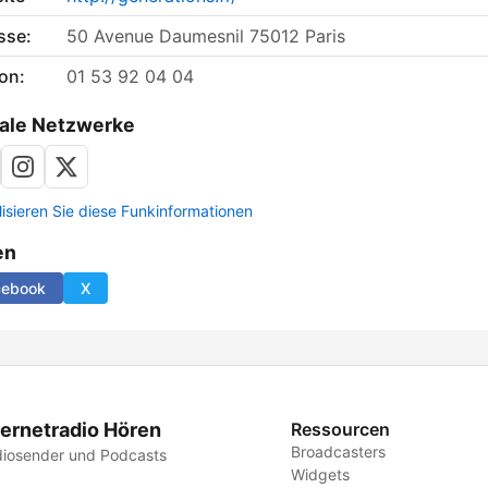
sse:
50 Avenue Daumesnil 75012 Paris
on:
01 53 92 04 04
ale Netzwerke
lisieren Sie diese Funkinformationen
en
cebook
X
ternetradio Hören
Ressourcen
Broadcasters
iosender und Podcasts
Widgets