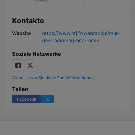
Nuit
de
Rêve
sur
Kontakte
NRJ
Website
https://www.nrj.fr/webradios/mur-
des-radios/nrj-hits-remix
Soziale Netzwerke
Aktualisieren Sie diese Funkinformationen
Teilen
Facebook
X