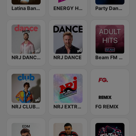
Latina Bandida!
ENERGY Hits Remix
Party Dance Radio
NRJ DANCE HITS
NRJ DANCE
Beam FM - Adult Hits
NRJ CLUB HITS
NRJ EXTRAVADANCE
FG REMIX