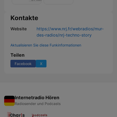
Nuit
de
Rêve
sur
Kontakte
NRJ
Website
https://www.nrj.fr/webradios/mur-
des-radios/nrj-techno-story
Aktualisieren Sie diese Funkinformationen
Teilen
Facebook
X
Internetradio Hören
Radiosender und Podcasts