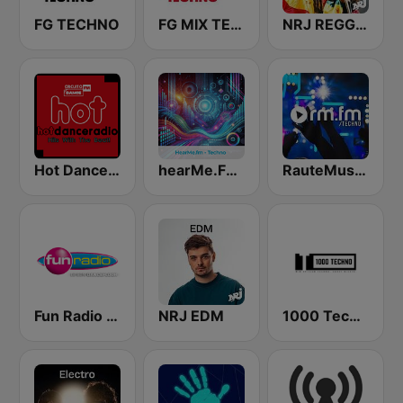
FG TECHNO
FG MIX TECHNO
NRJ REGGAE
Hot Dance Radio
hearMe.FM Techno
RauteMusik - TECHNO
Fun Radio BELGIQUE
NRJ EDM
1000 Techno