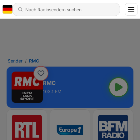
Sender
RMC
RMC
103.1 FM