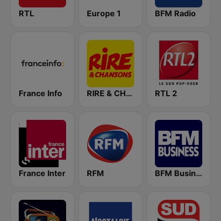
RTL
Europe 1
BFM Radio
France Info
RIRE & CHANSONS
RTL 2
France Inter
RFM
BFM Business 100.8 FM