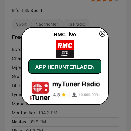
Info Talk Sport
Sport
Nachrichten
Talkradio
RMC live
Frequenzen RMC:
Bordeaux:
104.3 FM
Chartres:
95.3 FM
APP HERUNTERLADEN
Dijon:
94.8 FM
Grenoble:
104.2 FM
Lille:
103.3 FM
Lyon:
104.2 FM
Marseille:
104.3 FM
Montpellier:
104.3 FM
Nantes:
99.9 FM
Nice:
104.3 FM