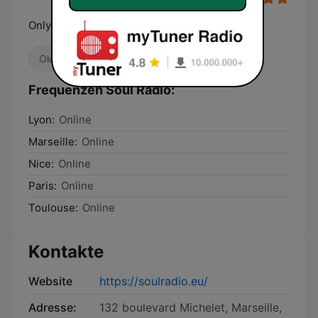
Only Classic Soul & rarities 60s70s
Oldies
R&B / Soul
Frequenzen Soul Radio:
Lyon:
Online
Marseille:
Online
Nice:
Online
Paris:
Online
Toulouse:
Online
Kontakte
Website
https://soulradio.eu/
Adresse:
132 boulevard Michelet, Marseille,