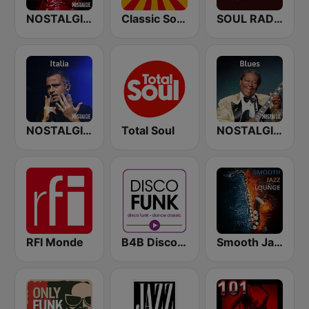
NOSTALGIE SOUL
Classic Soul Radio
SOUL RADIO Only Classic Soul
NOSTALGIE ITALIA
Total Soul
NOSTALGIE BLUES
RFI Monde
B4B Disco Funk
Smooth Jazz Lounge