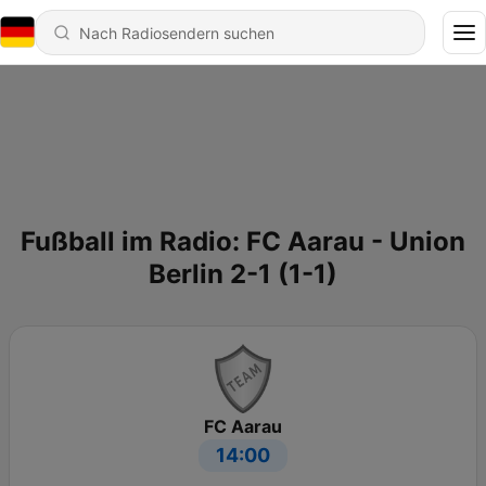
Fußball im Radio: FC Aarau - Union
Berlin 2-1 (1-1)
FC Aarau
14:00