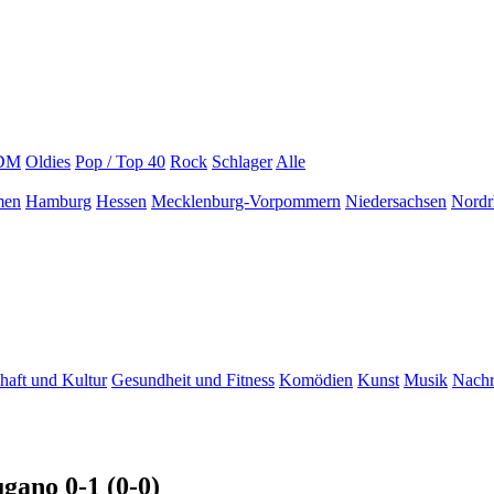
EDM
Oldies
Pop / Top 40
Rock
Schlager
Alle
men
Hamburg
Hessen
Mecklenburg-Vorpommern
Niedersachsen
Nordr
haft und Kultur
Gesundheit und Fitness
Komödien
Kunst
Musik
Nachr
gano 0-1 (0-0)