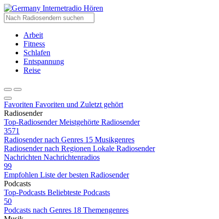
Internetradio Hören
Arbeit
Fitness
Schlafen
Entspannung
Reise
Favoriten
Favoriten und Zuletzt gehört
Radiosender
Top-Radiosender
Meistgehörte Radiosender
3571
Radiosender nach Genres
15 Musikgenres
Radiosender nach Regionen
Lokale Radiosender
Nachrichten
Nachrichtenradios
99
Empfohlen
Liste der besten Radiosender
Podcasts
Top-Podcasts
Beliebteste Podcasts
50
Podcasts nach Genres
18 Themengenres
Musik