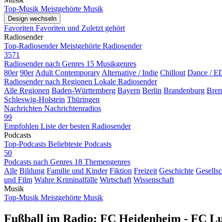
Top-Musik
Meistgehörte Musik
Design wechseln
Favoriten
Favoriten und Zuletzt gehört
Radiosender
Top-Radiosender
Meistgehörte Radiosender
3571
Radiosender nach Genres
15 Musikgenres
80er
90er
Adult Contemporary
Alternative / Indie
Chillout
Dance / 
Radiosender nach Regionen
Lokale Radiosender
Alle Regionen
Baden-Württemberg
Bayern
Berlin
Brandenburg
Bre
Schleswig-Holstein
Thüringen
Nachrichten
Nachrichtenradios
99
Empfohlen
Liste der besten Radiosender
Podcasts
Top-Podcasts
Beliebteste Podcasts
50
Podcasts nach Genres
18 Themengenres
Alle
Bildung
Familie und Kinder
Fiktion
Freizeit
Geschichte
Gesellsc
und Film
Wahre Kriminalfälle
Wirtschaft
Wissenschaft
Musik
Top-Musik
Meistgehörte Musik
Fußball im Radio: FC Heidenheim - FC Lu