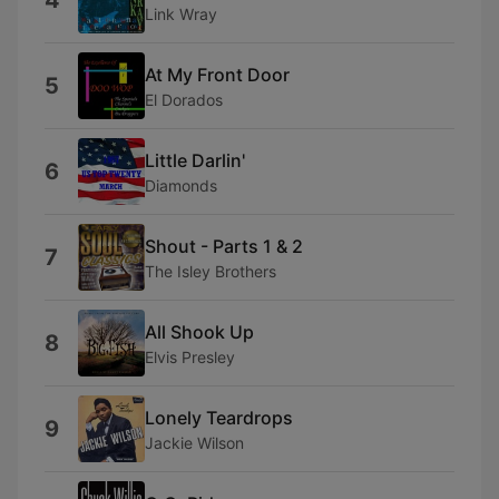
4
Link Wray
At My Front Door
5
El Dorados
Little Darlin'
6
Diamonds
Shout - Parts 1 & 2
7
The Isley Brothers
All Shook Up
8
Elvis Presley
Lonely Teardrops
9
Jackie Wilson