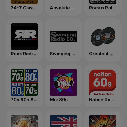
24-7 Classic Rock
Absolute Classic Rock
Rock n Roll Music Radio
Rock Radio UK
Swinging Radio 60s
Greatest Hits Non-Stop
70s 80s All Time Greatest
Mix 80s
Nation Radio 60s