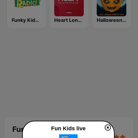
Funky Kids Radio
Heart London
Halloween Radio Kids
Fun Kids
Fun Kids live