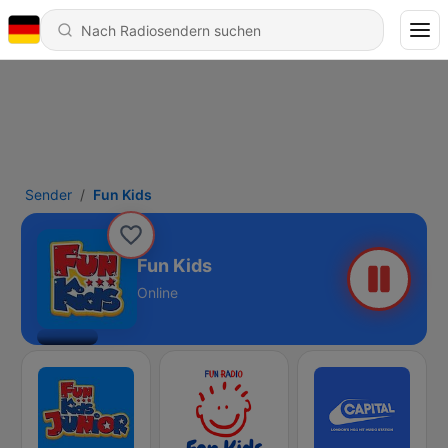
Sender
Fun Kids
Fun Kids
Online