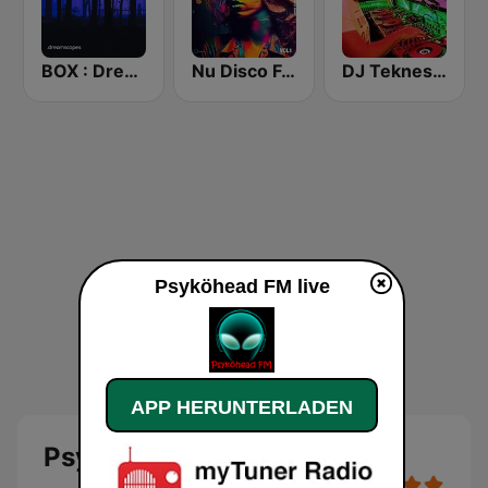
BOX : Dreamscapes - Ambient Chill
Nu Disco Funk Radio
DJ Tekness Radio
Psyköhead FM live
APP HERUNTERLADEN
Psyköhead FM