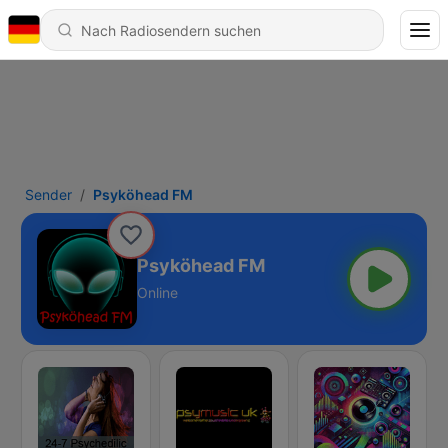
Sender
Psyköhead FM
Psyköhead FM
Online