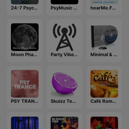
24-7 Psychedelic
PsyMusic UK - PsyStream
hearMe.FM House
Moon Phase Radio - Chill
Party Vibe: Psychedelic Trance Radio
Minimal & Techno on MixLive.ie
PSY TRANCE
Skuizz Tech-House
Café Romántico Radio