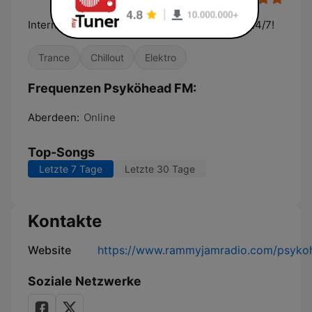
Internet only radio. Electronic beats groovin' 24/7!
Trance
Chillout
Elektro
Frequenzen Psyköhead FM:
Aberdeen:
Online
Top-Songs
Letzte 7 Tage
Letzte 30 Tage
Kontakte
Website
https://www.rammyjamradio.com/psyk
Soziale Netzwerke