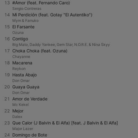
13
#Amor (feat. Fernando Caro)
Sergio Contreras
14
Mi Perdición (feat. Gotay "El Autentiko")
Mym & Farruko
15
El Farsante
Ozuna
16
Contigo
Big Mato, Daddy Yankee, Gem Star, N.O.R.E. & Nina Skyy
17
Choka Choka (feat. Ozuna)
Chayanne
18
Macarena
Reykon
19
Hasta Abajo
Don Omar
20
Guaya Guaya
Don Omar
21
Amor de Verdade
Mc Kekel
22
Mejor
Dalex
23
Que Calor (J Balvin & El Alfa) [feat. J Balvin & El Alfa]
Major Lazer
24
Domingo de Bote