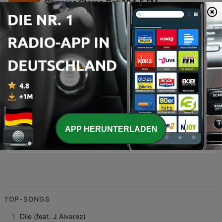
Olímpica Stereo Cali 104.5 FM
Goza la musica que te gusta
Pop / Top 40
Latino
71.2K
104.5 FM
Cumbias Inmortales Radio
Las Inmortales de la Cumbia
Mexikanische Musik
Latino
19K
Online
Radiolé
Radiolé, la alegría de la música en español
Latino
13.8K
92.4 FM
Latina Bachata
APP HERUNTERLADEN
Le Son Latino
Latino
8K
Online
TOP-SONGS
1
Dile (feat. J Alvarez)