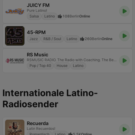
JUICY FM
Pure Latino!
Salsa
Latino
108
Berlin
Online
45-RPM
Jazz
R&B / Soul
Latino
260
Berlin
Online
RS Music
RSMUSIC RADIO. The Radio with Coaching. The Best Mix For You Made With Love! Love . Peace . Happines
Pop / Top 40
House
Latino
Internationale Latino-
Radiosender
Recuerda
Latin Recuerdos!
Romantisch
Latino
5.5K
Online