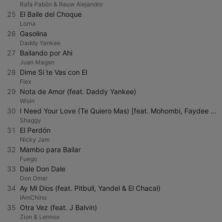
Rafa Pabön & Rauw Alejandro
25
El Baile del Choque
Lorna
26
Gasolina
Daddy Yankee
27
Bailando por Ahi
Juan Magan
28
Dime Si te Vas con El
Flex
29
Nota de Amor (feat. Daddy Yankee)
Wisin
30
I Need Your Love (Te Quiero Mas) [feat. Mohombi, Faydee & Costi]
Shaggy
31
El Perdón
Nicky Jam
32
Mambo para Bailar
Fuego
33
Dale Don Dale
Don Omar
34
Ay Mi Dios (feat. Pitbull, Yandel & El Chacal)
IAmChino
35
Otra Vez (feat. J Balvin)
Zion & Lennox