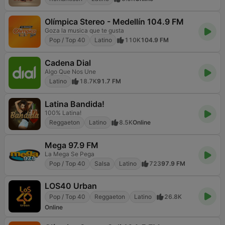
Olímpica Stereo - Medellín 104.9 FM
Goza la musica que te gusta
Pop / Top 40
Latino
110K
104.9 FM
Cadena Dial
Algo Que Nos Une
Latino
18.7K
91.7 FM
Latina Bandida!
100% Latina!
Reggaeton
Latino
8.5K
Online
Mega 97.9 FM
La Mega Se Pega
Pop / Top 40
Salsa
Latino
723
97.9 FM
LOS40 Urban
Pop / Top 40
Reggaeton
Latino
26.8K
Online