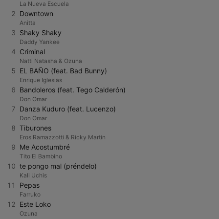
La Nueva Escuela
2
Downtown
Anitta
3
Shaky Shaky
Daddy Yankee
4
Criminal
Natti Natasha & Ozuna
5
EL BAÑO (feat. Bad Bunny)
Enrique Iglesias
6
Bandoleros (feat. Tego Calderón)
Don Omar
7
Danza Kuduro (feat. Lucenzo)
Don Omar
8
Tiburones
Eros Ramazzotti & Ricky Martin
9
Me Acostumbré
Tito El Bambino
10
te pongo mal (préndelo)
Kali Uchis
11
Pepas
Farruko
12
Este Loko
Ozuna