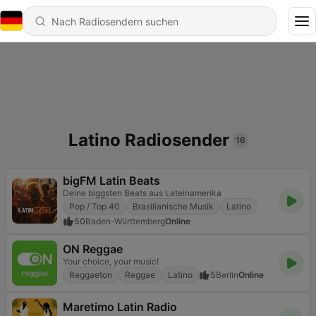
Latino Radiosender
16
bigFM Latin Beats
Deine biggsten Beats aus Lateinamerika
Pop / Top 40
Brasilianische Musik
Latino
50
Baden-Württemberg
Online
ON Reggae
Your choice, your music!
Reggaeton
Reggae
Latino
5
Berlin
Online
Maretimo Latin Radio