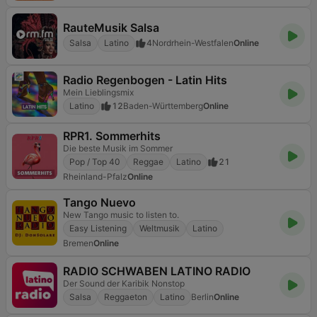
RauteMusik Salsa
Salsa
Latino
4
Nordrhein-Westfalen
Online
Radio Regenbogen - Latin Hits
Mein Lieblingsmix
Latino
12
Baden-Württemberg
Online
RPR1. Sommerhits
Die beste Musik im Sommer
Pop / Top 40
Reggae
Latino
21
Rheinland-Pfalz
Online
Tango Nuevo
New Tango music to listen to.
Easy Listening
Weltmusik
Latino
Bremen
Online
RADIO SCHWABEN LATINO RADIO
Der Sound der Karibik Nonstop
Salsa
Reggaeton
Latino
Berlin
Online