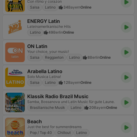
Con ritmo y corazon
Salsa
Latino
34
Bayern
Online
ENERGY Latin
Lateinamerikanische Hits
Latino
49
Berlin
Online
ON Latin
Your choice, your music!
Salsa
Reggaeton
Latino
8
Berlin
Online
Arabella Latino
Solo Musica Latina!
Salsa
Latino
12
Bayern
Online
Klassik Radio Brazil Music
Samba, Bossanova und Latin Music für gute Laune.
Brasilianische Musik
Latino
20
Bayern
Online
Beach
Just the best for summerdreams
Pop / Top 40
Chillout
Latino