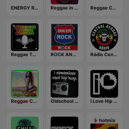
ENERGY Reggae
Reggae in the Mix
Reggae Connection
Reggae Town Music
ROCK ANTENNE Biker Rock
Rádio Central Reggae
Reggae Chill Café
Oldschool Hiphop
I Love Hip Hop