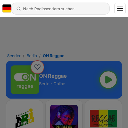
Sender
Berlin
ON Reggae
ON Reggae
Berlin - Online