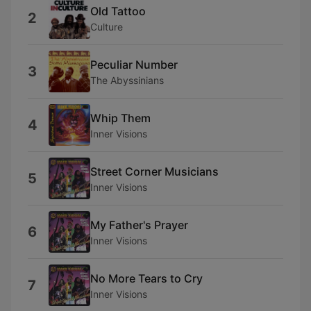
Old Tattoo
2
Culture
Peculiar Number
3
The Abyssinians
Whip Them
4
Inner Visions
Street Corner Musicians
5
Inner Visions
My Father's Prayer
6
Inner Visions
No More Tears to Cry
7
Inner Visions