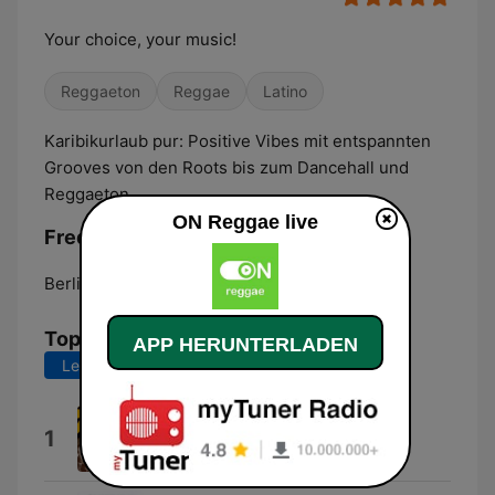
Your choice, your music!
Reggaeton
Reggae
Latino
Karibikurlaub pur: Positive Vibes mit entspannten
Grooves von den Roots bis zum Dancehall und
Reggaeton.
ON Reggae live
Frequenzen ON Reggae:
Berlin:
Online
Top-Songs
APP HERUNTERLADEN
Letzte 7 Tage
Letzte 30 Tage
Dub Organizer
1
Augustus Pablo