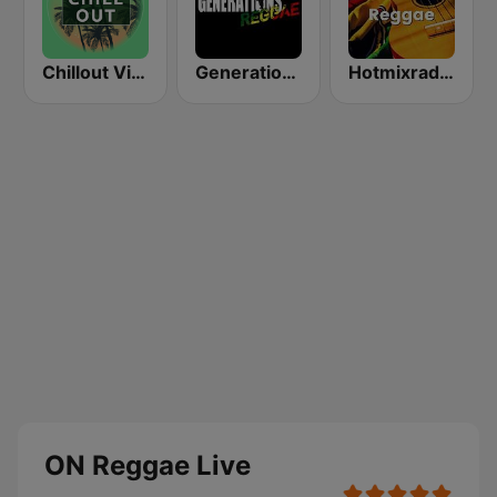
Chillout Vibes
Generations Reggae
Hotmixradio Reggae
ON Reggae Live