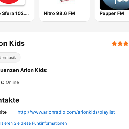
Radio Sfera 102.2 FM
Nitro 98.6 FM
Pepper FM
on Kids
dermusik
uenzen Arion Kids:
s:
Online
ntakte
ite
http://www.arionradio.com/arionkids/playlist
lisieren Sie diese Funkinformationen