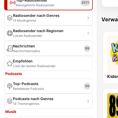
Top-Radiosender
3571
Meistgehörte Radiosender
Radiosender nach Genres
Verwa
15 Musikgenres
Radiosender nach Regionen
Lokale Radiosender
Nachrichten
99
Nachrichtenradios
Empfohlen
Liste der besten Radiosender
Podcasts
Kids
Top-Podcasts
50
Beliebteste Podcasts
Podcasts nach Genres
18 Themengenres
Musik