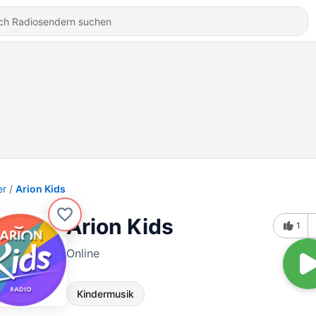
er
Arion Kids
Arion Kids
1
Online
Kindermusik