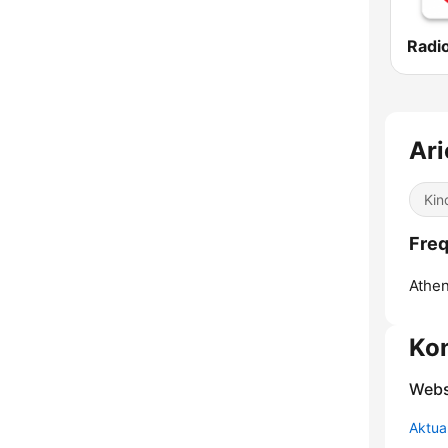
Ari
Kin
Freq
Athen
Ko
Webs
Aktua