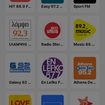
HiT 88.9 FM
Easy 97.2 FM
Sport FM
(ΛΑΜΨΗ) Lampsi 92.3 FM
Radio Sfera 102.2 FM
Music 89.2 FM
Galaxy 92 FM
En Lefko FM (εν λευκω)
Athens Deejay FM