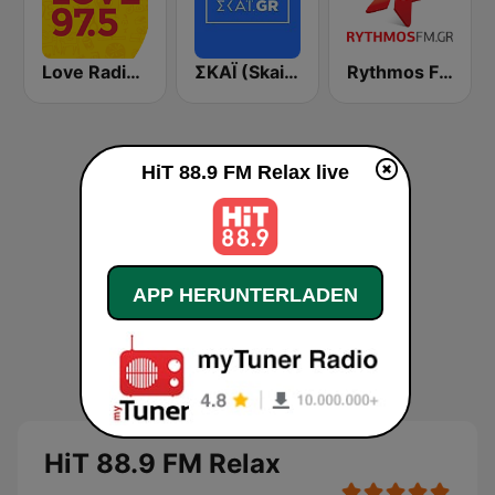
Love Radio 97.5
ΣΚΑΪ (Skai Radio 100.3)
Rythmos FM - Ρυθμος 94.9
HiT 88.9 FM Relax live
APP HERUNTERLADEN
HiT 88.9 FM Relax