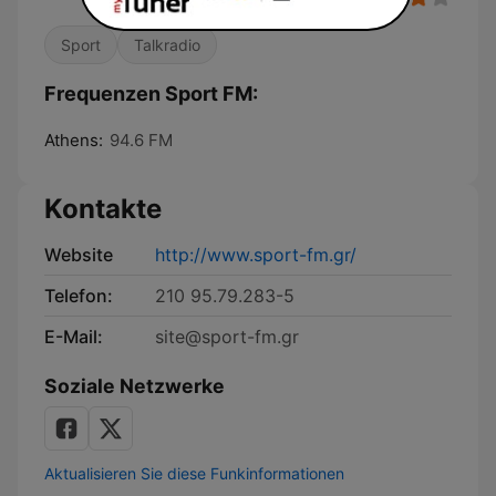
Sport
Talkradio
Frequenzen Sport FM:
Athens:
94.6 FM
Kontakte
Website
http://www.sport-fm.gr/
Telefon:
210 95.79.283-5
E-Mail:
site@sport-fm.gr
Soziale Netzwerke
Aktualisieren Sie diese Funkinformationen