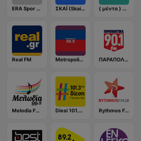
ERA Spor - ΕΡΑΣΠΟΡ
ΣΚΑΪ (Skai Radio 100.3)
( μέντα ) Menta 88 FM
Real FM
Metropolis Radio 95.5 FM
ΠΑΡΑΠΟΛΙΤΙΚΑ 90.1 FM
Melodia FM (Μελωδία 99.2)
Diesi 101.3 FM
Rythmos FM - Ρυθμος 94.9