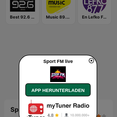
Best 92.6 FM
Music 89.2 FM
En Lefko FM (εν λευκω)
Sport FM live
APP HERUNTERLADEN
Sport FM