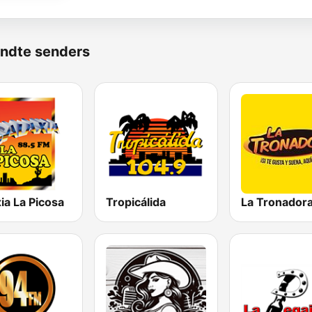
ndte senders
ia La Picosa
Tropicálida
La Tronador