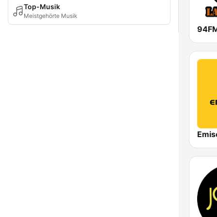
Top-Musik
Meistgehörte Musik
94FM
Emis