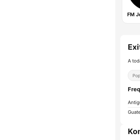
FM J
Exi
A tod
Pop
Freq
Antig
Guate
Ko