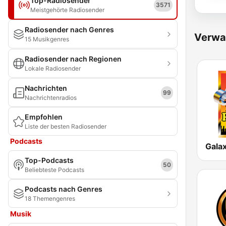
Top-Radiosender
3571
Meistgehörte Radiosender
Radiosender nach Genres
Verwa
15 Musikgenres
Radiosender nach Regionen
Lokale Radiosender
Nachrichten
99
Nachrichtenradios
Empfohlen
Liste der besten Radiosender
Podcasts
Galax
Top-Podcasts
50
Beliebteste Podcasts
Podcasts nach Genres
18 Themengenres
Musik