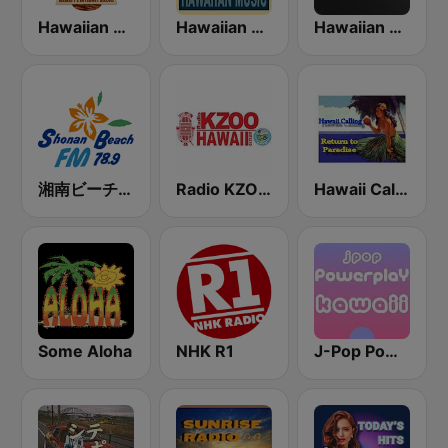
Hawaiian Music Live
Hawaiian Rainbow
Hawaiian Pacific Radio
湘南ビーチFM (Shonan Beach FM)
Radio KZOO Hawaii
Hawaii Calling
Some Aloha
NHK R1
J-Pop Powerplay Kawaii