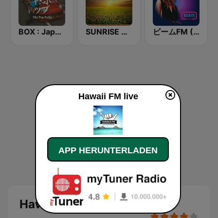
BOX : Japan City Pop -日本のシティポップ
SUNRISE RADIO Hawaii
ビームFM (Beam FM)
Hawaii FM live
APP HERUNTERLADEN
Hawaii FM Live