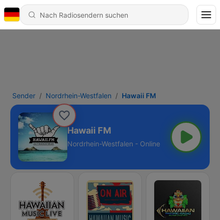
Sender
Nordrhein-Westfalen
Hawaii FM
Hawaii FM
Nordrhein-Westfalen - Online