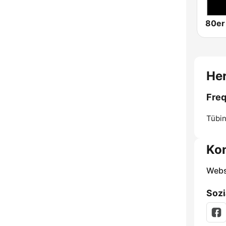
Her
Freq
Tübi
Ko
Webs
Sozi