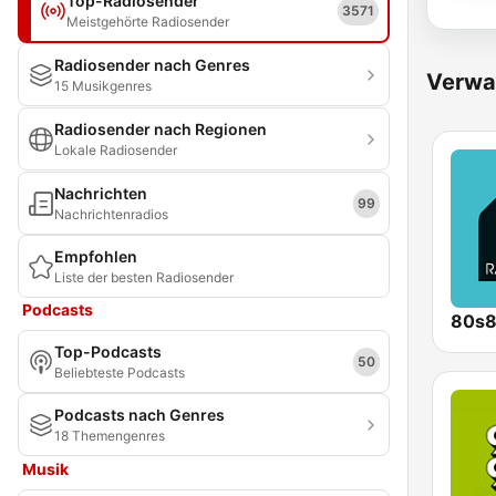
Top-Radiosender
3571
Meistgehörte Radiosender
Radiosender nach Genres
Verwa
15 Musikgenres
Radiosender nach Regionen
Lokale Radiosender
Nachrichten
99
Nachrichtenradios
Empfohlen
Liste der besten Radiosender
Podcasts
80s
Top-Podcasts
50
Beliebteste Podcasts
Podcasts nach Genres
18 Themengenres
Musik