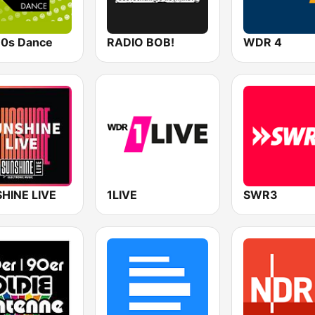
0s Dance
RADIO BOB!
WDR 4
HINE LIVE
1LIVE
SWR3