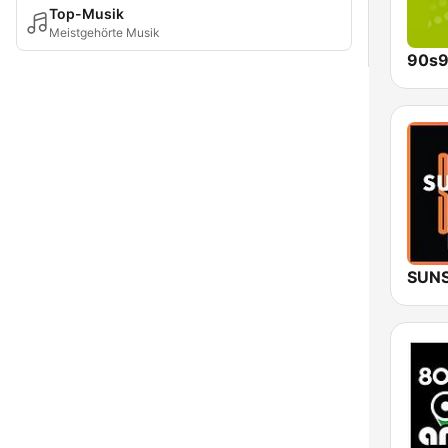
Top-Musik
Meistgehörte Musik
90s9
SUNS