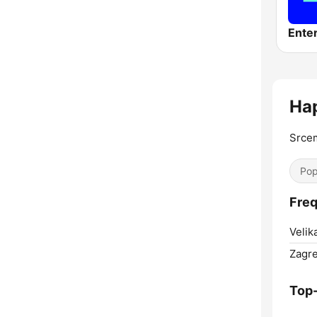
Ente
Ha
Srcem
Pop
Fre
Velik
Zagre
Top