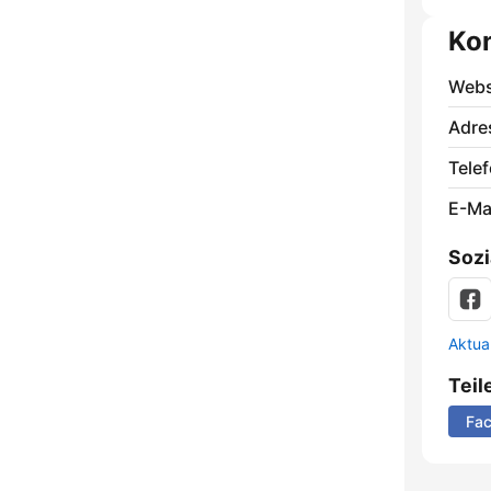
Ko
Webs
Adre
Telef
E-Mai
Sozi
Aktua
Teil
Fa