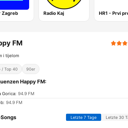
r Zagreb
Radio Kaj
ppy FM
 i tijelom
 / Top 40
90er
quenzen Happy FM:
a Gorica:
94.9 FM
b:
94.9 FM
-Songs
Letzte 7 Tage
Letzte 30 