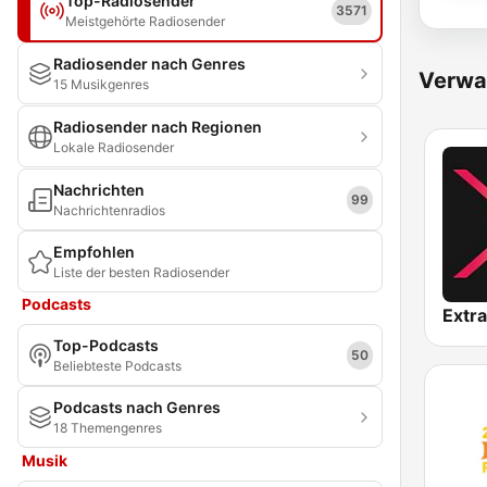
Top-Radiosender
3571
Meistgehörte Radiosender
Radiosender nach Genres
Verwa
15 Musikgenres
Radiosender nach Regionen
Lokale Radiosender
Nachrichten
99
Nachrichtenradios
Empfohlen
Liste der besten Radiosender
Podcasts
Extr
Top-Podcasts
50
Beliebteste Podcasts
Podcasts nach Genres
18 Themengenres
Musik