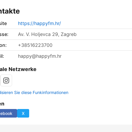
ntakte
ite
https://happyfm.hr/
sse:
Av. V. Holjevca 29, Zagreb
on:
+38516223700
l:
happy@happyfm.hr
ale Netzwerke
lisieren Sie diese Funkinformationen
en
cebook
X