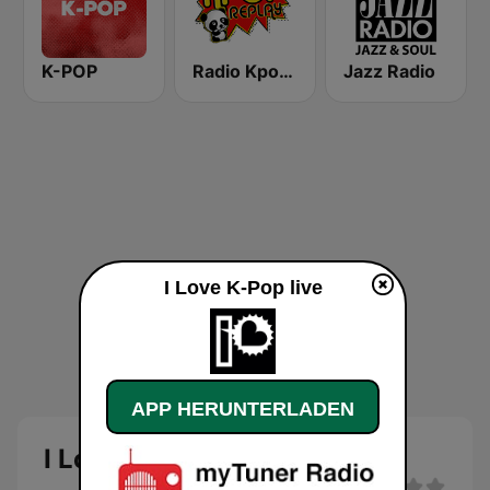
K-POP
Radio Kpop Replay
Jazz Radio
I Love K-Pop live
APP HERUNTERLADEN
I Love K-Pop Live