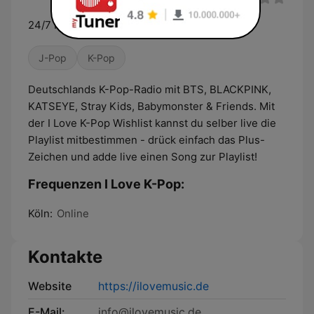
24/7 Interactive Kpop-Radio by ilovemusic.de
J-Pop
K-Pop
Deutschlands K-Pop-Radio mit BTS, BLACKPINK,
KATSEYE, Stray Kids, Babymonster & Friends. Mit
der I Love K-Pop Wishlist kannst du selber live die
Playlist mitbestimmen - drück einfach das Plus-
Zeichen und adde live einen Song zur Playlist!
Frequenzen I Love K-Pop:
Köln:
Online
Kontakte
Website
https://ilovemusic.de
E-Mail:
info@ilovemusic.de