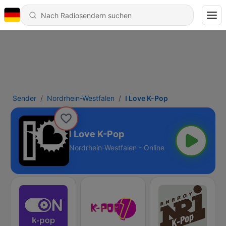
Sender
Nordrhein-Westfalen
I Love K-Pop
I Love K-Pop
Nordrhein-Westfalen - Online