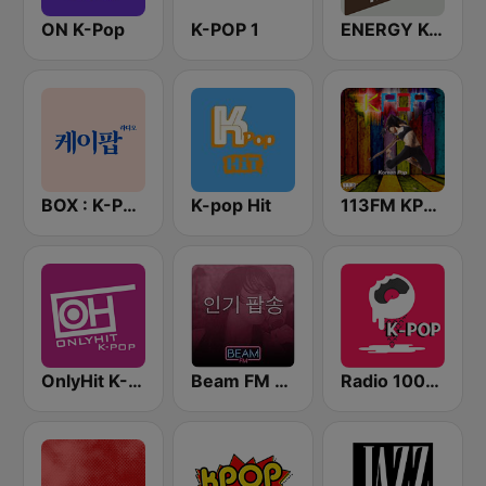
ON K-Pop
K-POP 1
ENERGY K-Pop
BOX : K-POP 케이팝
K-pop Hit
113FM KPOP
OnlyHit K-Pop
Beam FM - 취향저격 감각 팝송
Radio 100% Kpop