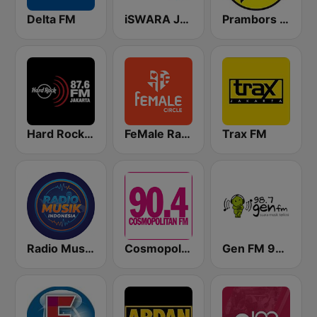
Delta FM
iSWARA Jakarta
Prambors FM 102.2 Jakarta
Hard Rock FM 87.6 - Jakarta
FeMale Radio 97.9 FM
Trax FM
Radio Music Indonesia
Cosmopolitan FM
Gen FM 98.7