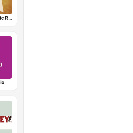
Country Music Radio - Irish Country
io