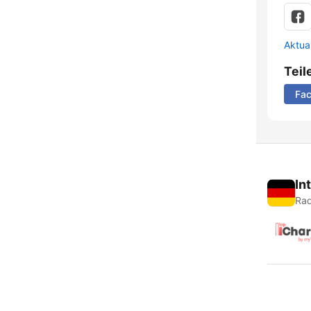
Aktua
Teil
Fa
In
Rad