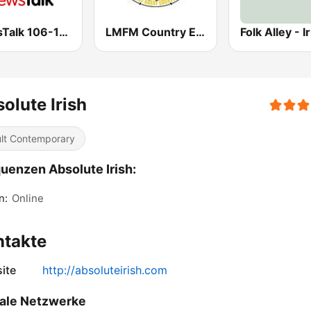
NewsTalk 106-108
LMFM Country Express
Folk Alley - I
olute Irish
lt Contemporary
uenzen Absolute Irish:
n:
Online
ntakte
ite
http://absoluteirish.com
ale Netzwerke