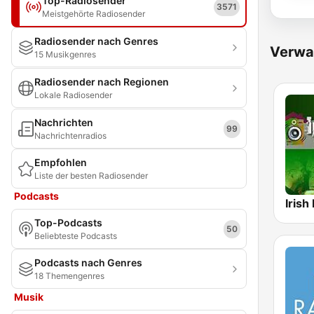
Top-Radiosender
3571
Meistgehörte Radiosender
Radiosender nach Genres
Verwa
15 Musikgenres
Radiosender nach Regionen
Lokale Radiosender
Nachrichten
99
Nachrichtenradios
Empfohlen
Liste der besten Radiosender
Podcasts
Irish
Top-Podcasts
50
Beliebteste Podcasts
Podcasts nach Genres
18 Themengenres
Musik