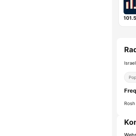
Israe
Pop
Rosh 
Ko
Webs