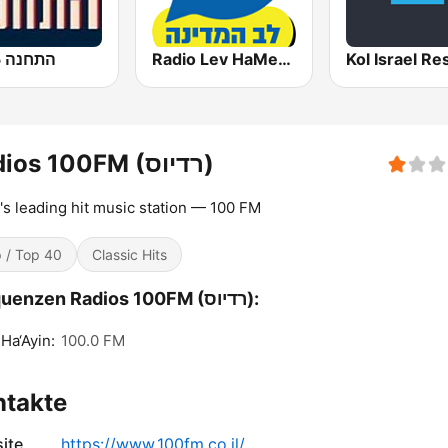
Radio Lev HaMedina 91 FM (לב המדינה)
התחנה 101.5
Radios 100FM (רדיוס)
l's leading hit music station — 100 FM
 / Top 40
Classic Hits
Frequenzen Radios 100FM (רדיוס):
Ha‘Ayin:
100.0 FM
ntakte
ite
https://www.100fm.co.il/