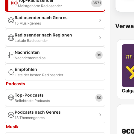
Top-Radiosender
3571
Meistgehörte Radiosender
Radiosender nach Genres
15 Musikgenres
Verwa
Radiosender nach Regionen
Lokale Radiosender
Nachrichten
99
Nachrichtenradios
Empfohlen
Liste der besten Radiosender
Podcasts
Top-Podcasts
50
Beliebteste Podcasts
Podcasts nach Genres
18 Themengenres
Musik