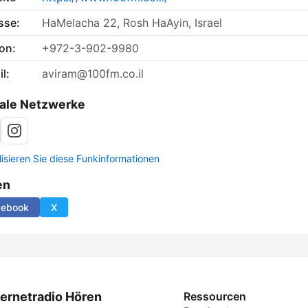
sse:
HaMelacha 22, Rosh HaAyin, Israel
on:
+972-3-902-9980
l:
aviram@100fm.co.il
ale Netzwerke
lisieren Sie diese Funkinformationen
en
cebook
X
ternetradio Hören
Ressourcen