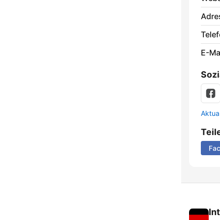
Adre
Telef
E-Mai
Sozi
Aktua
Teil
Fa
In