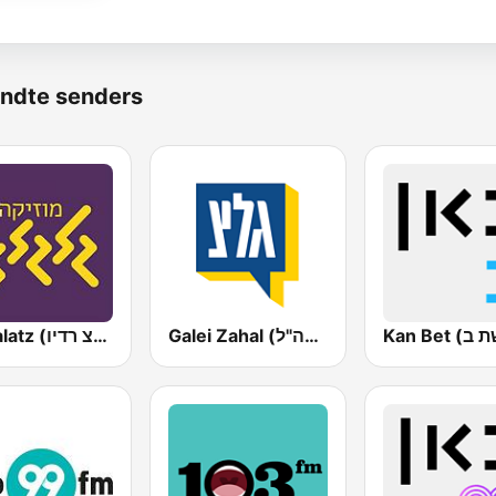
ndte senders
Galei Zahal (גלי צה"ל)
Galgalatz (גלגלצ רדיו)