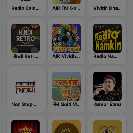
Radio Baingan
AIR FM Gold Dehli
Vividh Bharti (विविध भारती)
Hindi Retro Hits Radio
AIR Vividh Bharati
Radio Namkin
Non Stop Hindi
FM Gold Mumbai
Kumar Sanu