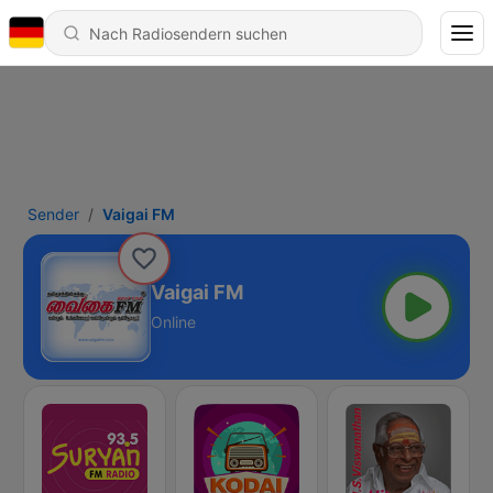
Sender
Vaigai FM
Vaigai FM
Online