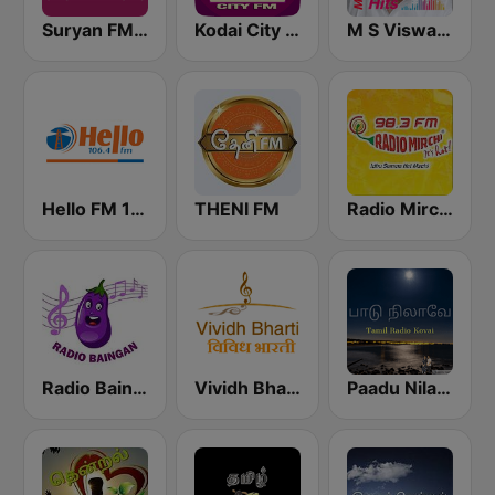
Suryan FM 93.5
Kodai City FM
M S Viswanathan FM
Hello FM 106.4
THENI FM
Radio Mirchi Tamil FM
Radio Baingan
Vividh Bharti (विविध भारती)
Paadu Nilavae Tamil Radio