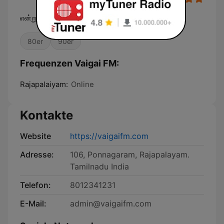
என்றும் உங்களோடு! என்றென்றும் தமிழோடு!!
80er
90er
Frequenzen Vaigai FM:
Rajapalaiyam:
Online
Kontakte
Website
https://vaigaifm.com
Adresse:
106, Ponnagaram, Rajapalayam.
Tamilnadu India
Telefon:
8012341231
E-Mail:
admin@vaigaifm.com