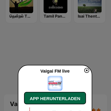
தென்றல் THENDRAL
Tamil Panpalai Gold
Isai Thentral Tamil Radio
Vaigai FM live
APP HERUNTERLADEN
Vaigai FM