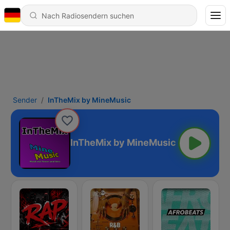
Sender
InTheMix by MineMusic
InTheMix by MineMusic