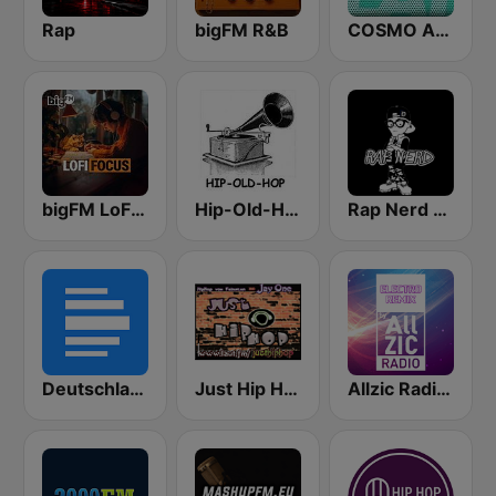
Rap
bigFM R&B
COSMO Afrobeats
bigFM LoFi Focus
Hip-Old-Hop
Rap Nerd Radio
Deutschlandfunk
Just Hip Hop Radio
Allzic Radio Electro Remix