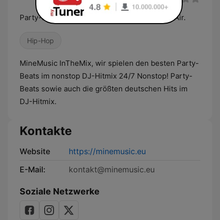
Party-Beats im nonstop DJ-Hitmix - 24/7 OnAir.
Hip-Hop
MineMusic InTheMix, wir spielen den besten Party-
Beats im nonstop DJ-Hitmix 24/7 Nonstop! Party-
Beats sowie auch die größten deutschen Hits im
DJ-Hitmix.
Kontakte
Website
https://minemusic.eu
E-Mail:
kontakt@minemusic.eu
Soziale Netzwerke