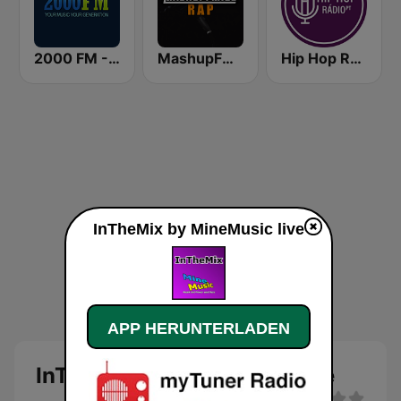
2000 FM - RNB and Hip Hop
MashupFM Rap
Hip Hop Radio
InTheMix by MineMusic live
APP HERUNTERLADEN
InTheMix by MineMusic Live