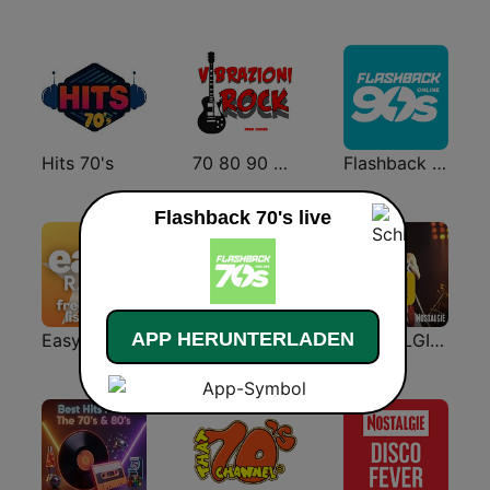
Hits 70's
70 80 90 Vibrazioni Rock Radio
Flashback 90's
Flashback 70's live
APP HERUNTERLADEN
Easy 80's
Nostalgie 70
NOSTALGIE ROCK 70