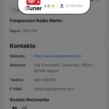
Pop / Top 40
Talkradio
Frequenzen Radio Marte:
Napoli:
95.6 FM
Kontakte
Website
http://www.radiomarte.it/
Adresse:
Via Comunale Tavernola, 166/b –
80144 Napoli
Telefon:
081 636363
E-Mail:
diretta@radiomarte.it
Soziale Netzwerke