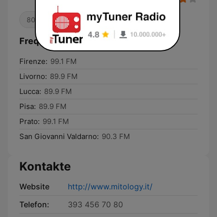
80er
Oldies
Frequenzen Radio Mitology:
Firenze:
99.1 FM
Livorno:
89.9 FM
Lucca:
89.9 FM
Pisa:
89.9 FM
Prato:
99.1 FM
San Giovanni Valdarno:
90.3 FM
Kontakte
Website
http://www.mitology.it/
Telefon:
393 456 70 80