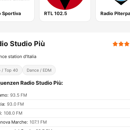
 Sportiva
RTL 102.5
Radio Piterp
io Studio Più
nce station d'Italia
 / Top 40
Dance / EDM
uenzen Radio Studio Più:
amo:
93.5 FM
ia:
93.0 FM
i:
108.0 FM
anova Marche:
107.1 FM