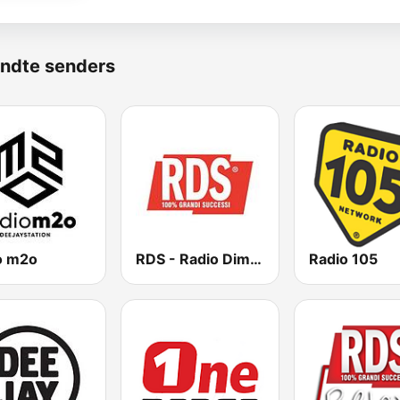
ndte senders
o m2o
RDS - Radio Dimensione Suono
Radio 105