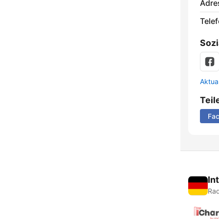
Adre
Telef
Sozi
Aktua
Teil
Fa
In
Rad