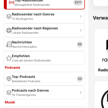
Top-Radiosender
3571
Meistgehörte Radiosender
Radiosender nach Genres
Verwa
15 Musikgenres
Radiosender nach Regionen
Lokale Radiosender
Nachrichten
99
Nachrichtenradios
Empfohlen
Liste der besten Radiosender
Podcasts
Radi
Top-Podcasts
50
Beliebteste Podcasts
Podcasts nach Genres
18 Themengenres
Musik