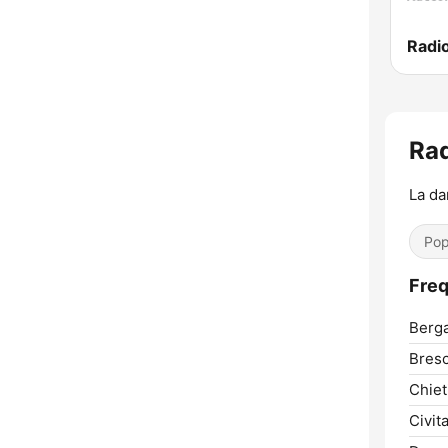
Radio
Rad
La da
Pop
Freq
Berg
Bresc
Chiet
Civit