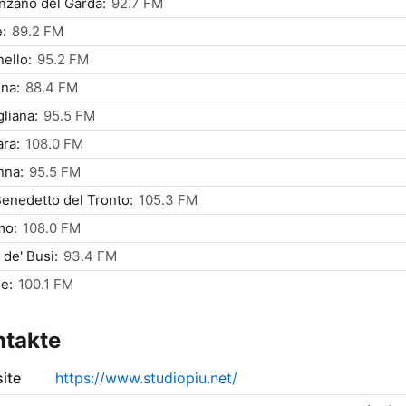
zano del Garda:
92.7 FM
:
89.2 FM
ello:
95.2 FM
na:
88.4 FM
liana:
95.5 FM
ra:
108.0 FM
nna:
95.5 FM
enedetto del Tronto:
105.3 FM
mo:
108.0 FM
 de' Busi:
93.4 FM
e:
100.1 FM
ntakte
ite
https://www.studiopiu.net/