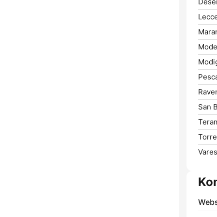
Desen
Lecce
Maran
Mode
Modig
Pesca
Rave
San B
Tera
Torre
Vares
Ko
Webs