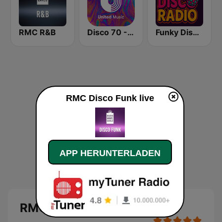
RMC R&B
Disco 70 - United Music
Funky Disco Radio
RMC Disco Funk live
APP HERUNTERLADEN
RMC Disco Funk