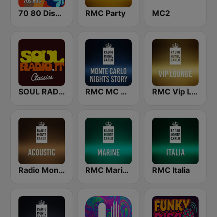
70 80 Disco Funk ModernSoul e Boogie
RMC Party
MC2
SOUL RADIO 60-70
RMC MC Nights Story
RMC Vip Lounge
Radio Monte Carlo Acoustic
RMC Marine
RMC Italia