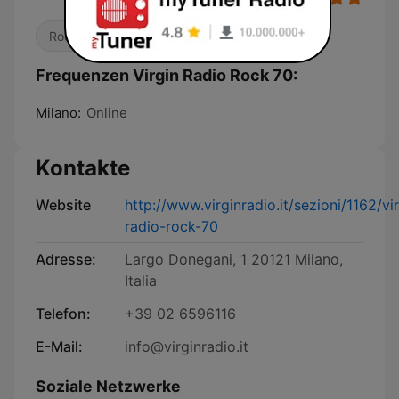
Rock
Oldies
Frequenzen Virgin Radio Rock 70:
Milano:
Online
Kontakte
Website
http://www.virginradio.it/sezioni/1162/vi
radio-rock-70
Adresse:
Largo Donegani, 1 20121 Milano,
Italia
Telefon:
+39 02 6596116
E-Mail:
info@virginradio.it
Soziale Netzwerke