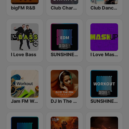
bigFM R&B
Club Charts - DJ & REMIX Radio
Club Dance Only by DJ SASH
I Love Bass
SUNSHINE LIVE - EDM
I Love Mashup
Jam FM Workout
DJ In The Mix
SUNSHINE LIVE - Workout