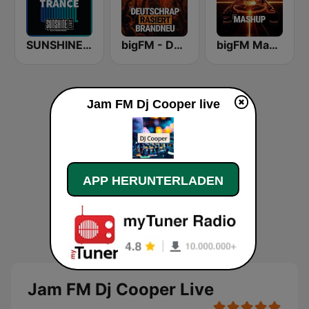
SUNSHINE LIVE - Trance
bigFM - Deutschrap rasiert brandeu
bigFM Mashup
Jam FM Dj Cooper live
APP HERUNTERLADEN
Jam FM Dj Cooper Live